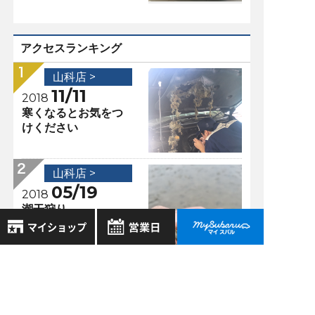
アクセスランキング
山科店 >
11/11
2018
寒くなるとお気をつ
けください
山科店 >
05/19
2018
潮干狩り
8月
2026年
山科店 >
お気に入り店舗
日
月
火
水
木
金
土
07/07
2018
登録された店舗はありません。
1
スタッフボード！\(
お近くの店舗を検索して、