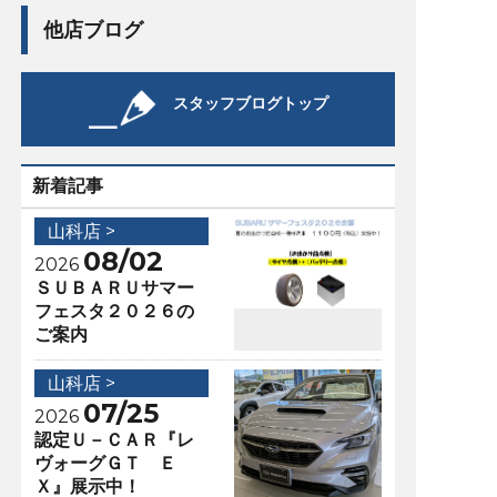
他店ブログ
スタッフブログトップ
新着記事
山科店 >
08/02
2026
ＳＵＢＡＲＵサマー
フェスタ２０２６の
ご案内
山科店 >
07/25
2026
認定Ｕ－ＣＡＲ『レ
ヴォーグＧＴ Ｅ
Ｘ』展示中！