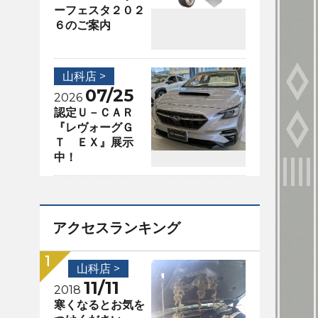
ーフェスタ２０２
６のご案内
山科店 >
07/25
2026
認定Ｕ－ＣＡＲ
『レヴォーグＧ
Ｔ ＥＸ』展示
中！
アクセスランキング
山科店 >
11/11
2018
寒くなるとお気を