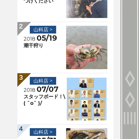
つけください
山科店 >
05/19
2018
潮干狩り
山科店 >
07/07
2018
スタッフボード！\
( ˆoˆ )/
山科店 >