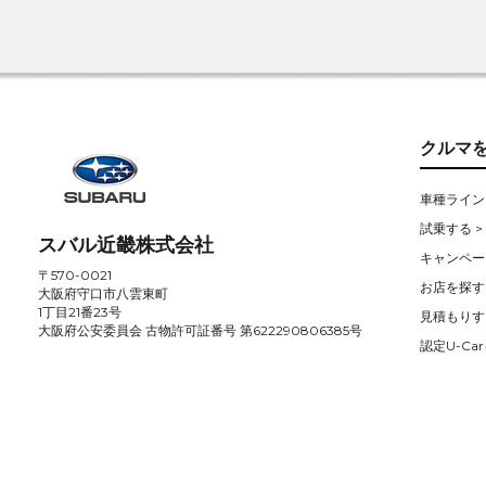
クルマ
車種ライン
試乗する >
スバル近畿株式会社
キャンペー
〒570-0021
お店を探す 
大阪府守口市八雲東町
1丁目21番23号
見積もりす
大阪府公安委員会 古物許可証番号 第622290806385号
認定U-Car