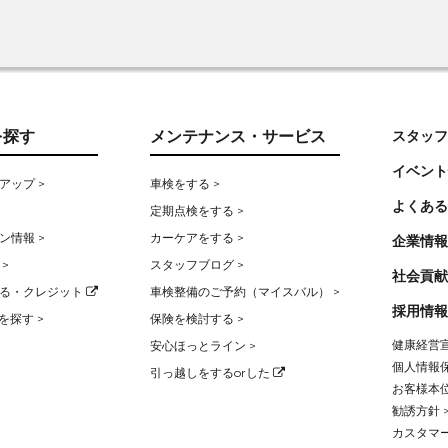
を探す
メンテナンス・サービス
スタッフ
イベント
アップ >
車検をする >
よくある
定期点検をする >
ン情報 >
カーケアをする >
企業情報
>
スタッフブログ >
社会貢献
る・クレジット
車検整備のご予約（マイスバル） >
採用情報
を探す >
保険を検討する >
健康経営宣
安心ほっとライン >
個人情報保
引っ越しをするorした
お客様本位
勧誘方針 
カスタマー