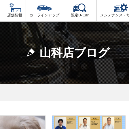
店舗情報
カーラインアップ
認定U-Car
メンテナンス・
ビス
一覧
車検（法定24か月点検）
舞鶴・綾部・福知山・丹後
プ
法定 12ヶ月 点検
山科店ブログ
京都・亀岡
6ヶ月ごとの セーフティ チェック
山城(中部・南部)
車検 3ヶ月前 無料診断