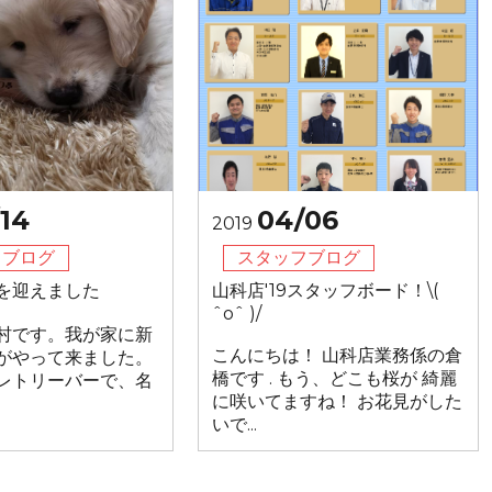
14
04/06
2019
フブログ
スタッフブログ
を迎えました
山科店'19スタッフボード！\(
ˆoˆ )/
村です。我が家に新
こんにちは！ 山科店業務係の倉
がやって来ました。
橋です . もう、どこも桜が 綺麗
レトリーバーで、名
に咲いてますね！ お花見がした
いで...