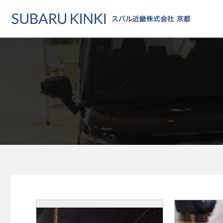
店舗情報
カーラインアップ
メンテナンス・サー
店舗
カーラインアップ一覧
メンテナンス・サービストッ
地域でさがす
乗用車
車検・定期点検をする
地図でさがす
軽自動車
カーケアをする
試乗車でさがす
福祉車両
各種サポート
U-Carでさがす