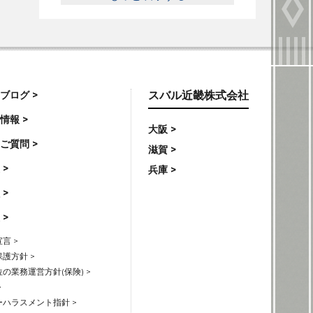
ブログ >
スバル近畿株式会社
情報 >
大阪 >
ご質問 >
滋賀 >
 >
兵庫 >
 >
 >
言 >
護方針 >
の業務運営方針(保険) >
>
ハラスメント指針 >