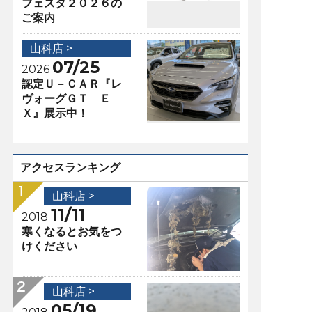
フェスタ２０２６の
ご案内
山科店 >
07/25
2026
認定Ｕ－ＣＡＲ『レ
ヴォーグＧＴ Ｅ
Ｘ』展示中！
アクセスランキング
山科店 >
11/11
2018
寒くなるとお気をつ
けください
山科店 >
05/19