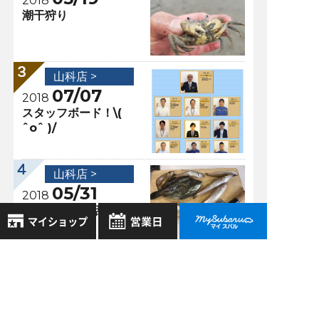
2018
潮干狩り
山科店 >
07/07
2018
スタッフボード！\(
ˆoˆ )/
山科店 >
05/31
2018
天然砥石のお話
8月
2026年
お気に入り店舗
日
月
火
水
木
金
土
登録された店舗はありません。
1
過去の記事
お近くの店舗を検索して、
2
3
4
5
6
7
8