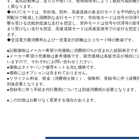
す。電気自動車は、走り方や使い方、使用環境等によって航続可能距離
く異なります。
◆WLTCモードは、市街地、郊外、高速道路の各走行モードを平均的な
間配分で構成した国際的な走行モードです。市街地モードは信号や渋滞
響を受ける比較的低速な走行を想定し、郊外モードは信号や渋滞等の影
まり受けない走行を想定、高速道路モードは高速道路等での走行を想定
ます。
◆交流電力量消費率および一充電走行距離はエコモード時の数値です。
●記載価格はメーカー希望小売価格に消費税10%が含まれた総額表示です
●メーカー希望小売価格は参考価格です。販売価格は各販売店が独自に
いますので、それぞれにお問い合わせください。
●価格はタイヤパンク修理キットを含む価格です。
●価格にはオプションは含まれておりません。
●リサイクル料金、税金（消費税を除く）、保険料、登録等に伴う諸費
別途必要となります。
●登録等に伴う手続き代行費用については別途消費税が必要となります。
●この仕様はお断りなく変更する場合があります。