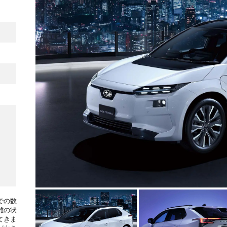
での数
雑の状
てきま