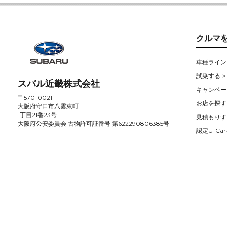
クルマ
車種ライン
試乗する >
スバル近畿株式会社
キャンペー
〒570-0021
お店を探す 
大阪府守口市八雲東町
1丁目21番23号
見積もりす
大阪府公安委員会 古物許可証番号 第622290806385号
認定U-Car