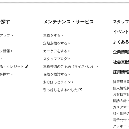
を探す
メンテナンス・サービス
スタッフ
イベント
アップ >
車検をする >
よくある
定期点検をする >
ン情報 >
カーケアをする >
企業情報
>
スタッフブログ >
社会貢献
る・クレジット
車検整備のご予約（マイスバル） >
採用情報
を探す >
保険を検討する >
健康経営宣
安心ほっとライン >
個人情報保
引っ越しをするorした
お客様本位
勧誘方針 
カスタマー
取引価格
電子公告 
クッキー・