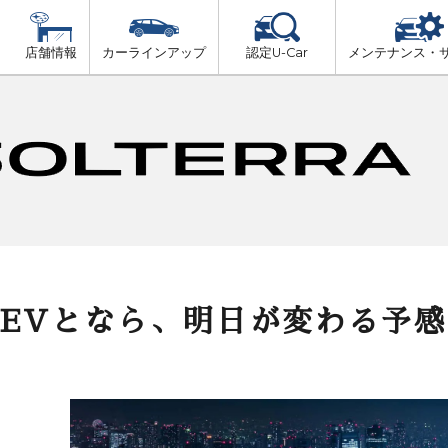
店舗情報
カーラインアップ
認定U-Car
メンテナンス・
ビス
一覧
車検（法定24か月点検）
舞鶴・綾部・福知山・丹後
プ
法定 12ヶ月 点検
京都・亀岡
6ヶ月ごとの セーフティ チェック
山城(中部・南部)
車検 3ヶ月前 無料診断
BEVとなら、明日が変わる予感