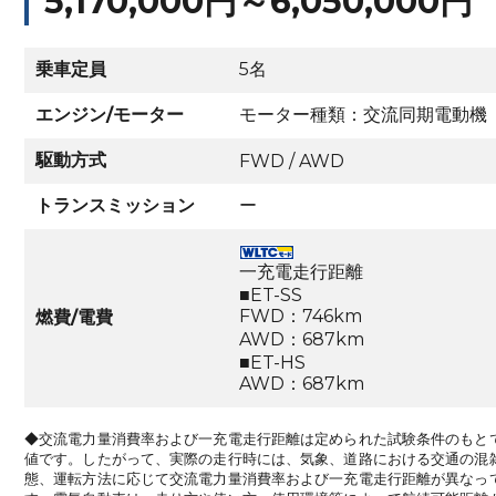
5,170,000円～6,050,000円
乗車定員
5名
エンジン/モーター
モーター種類：交流同期電動機
駆動方式
FWD / AWD
トランスミッション
ー
一充電走行距離
■ET-SS
FWD：746km
燃費/電費
AWD：687km
■ET-HS
AWD：687km
◆交流電力量消費率および一充電走行距離は定められた試験条件のもと
値です。したがって、実際の走行時には、気象、道路における交通の混
態、運転方法に応じて交流電力量消費率および一充電走行距離が異なっ