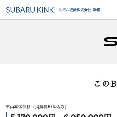
店舗情報
カーラインアップ
メンテナンス・サー
店舗
カーラインアップ一覧
メンテナンス・サービストッ
地域でさがす
乗用車
車検・定期点検をする
地図でさがす
軽自動車
カーケアをする
試乗車でさがす
この
福祉車両
各種サポート
U-Carでさがす
車両本体価格（消費税10％込み）