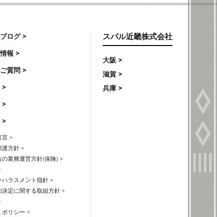
ブログ >
スバル近畿株式会社
情報 >
大阪 >
ご質問 >
滋賀 >
 >
兵庫 >
 >
 >
言 >
護方針 >
の業務運営方針(保険) >
>
ハラスメント指針 >
の決定に関する取組方針 >
>
ポリシー >