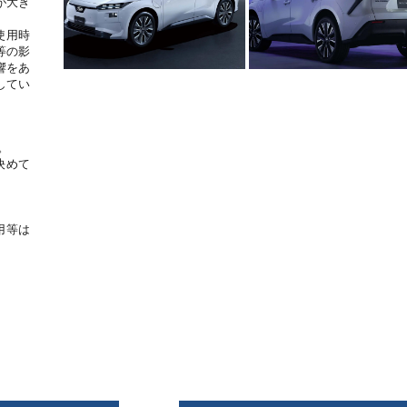
が大き
使用時
等の影
響をあ
してい
。
決めて
用等は