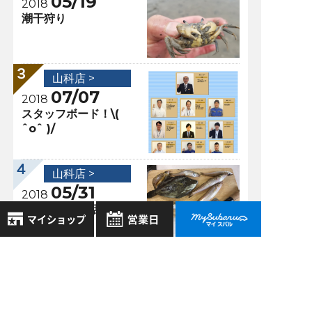
05/19
2018
潮干狩り
山科店 >
07/07
2018
スタッフボード！\(
ˆoˆ )/
山科店 >
05/31
2018
天然砥石のお話
8月
2026年
お気に入り店舗
日
月
火
水
木
金
土
登録された店舗はありません。
1
過去の記事
お近くの店舗を検索して、
2
3
4
5
6
7
8