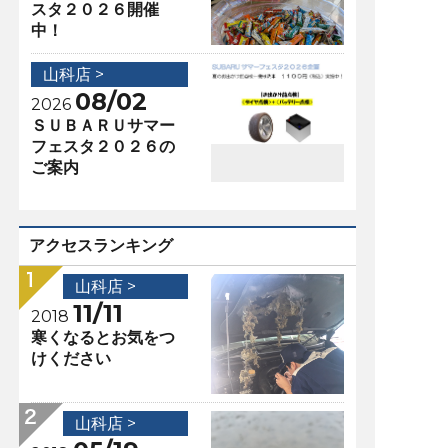
スタ２０２６開催
中！
山科店 >
08/02
2026
ＳＵＢＡＲＵサマー
フェスタ２０２６の
ご案内
アクセスランキング
山科店 >
11/11
2018
寒くなるとお気をつ
けください
山科店 >