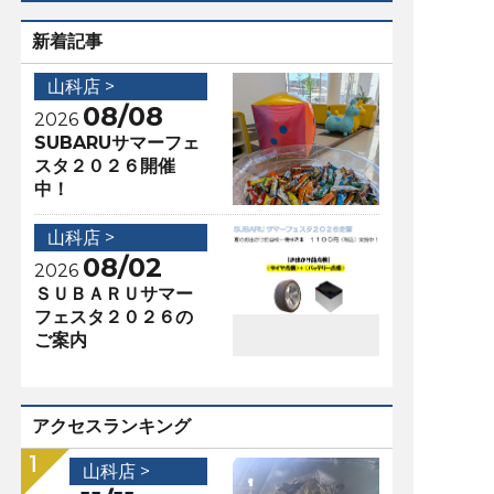
新着記事
山科店 >
08/08
2026
SUBARUサマーフェ
スタ２０２６開催
中！
山科店 >
08/02
2026
ＳＵＢＡＲＵサマー
フェスタ２０２６の
ご案内
アクセスランキング
山科店 >