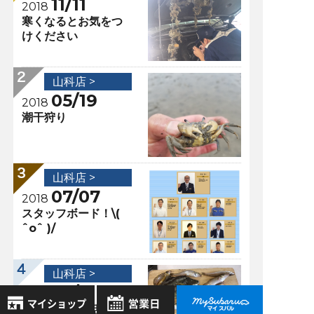
11/11
2018
寒くなるとお気をつ
けください
山科店 >
05/19
2018
潮干狩り
山科店 >
07/07
2018
スタッフボード！\(
ˆoˆ )/
山科店 >
05/31
2018
天然砥石のお話