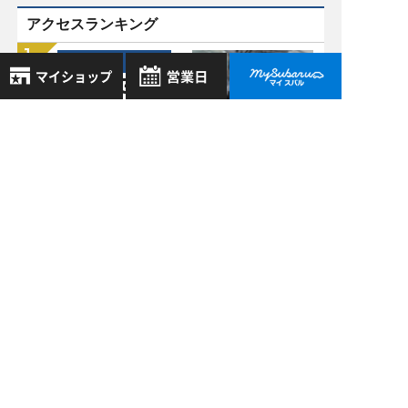
アクセスランキング
宇治店 >
02/03
2023
自分でミネラルオフ
8月
2026年
やってみた。
お気に入り店舗
日
月
火
水
木
金
土
登録された店舗はありません。
1
宇治店 >
お近くの店舗を検索して、
2
3
4
5
6
7
8
☆マークで登録してください。
12/20
2021
9
10
11
12
13
14
15
衝撃の進化！！新型
16
17
18
19
20
21
22
アウトバック
地域でさがす
23
24
25
26
27
28
29
（BT5）に乗ってみ
た！！
30
31
地図でさがす
全店舗共通定休日
宇治店 >
毎週水曜・その他定休日
03/13
試乗車でさがす
2022
営業時間：
こちら
よりご覧ください
いまさらですが…
定休日一覧を見る
AVH(オートビークル
中古車でさがす