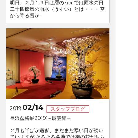
明日、２月１９日は暦のうえでは雨水の日
二十四節気の雨水（うすい）とは・・・ 空
から降る雪が...
02/14
2019
スタッフブログ
長浜盆梅展2019’～慶雲館～
２月も半ばが過ぎ、まだまだ寒い日が続い
ていますが そろそろ各地では梅の花がちら