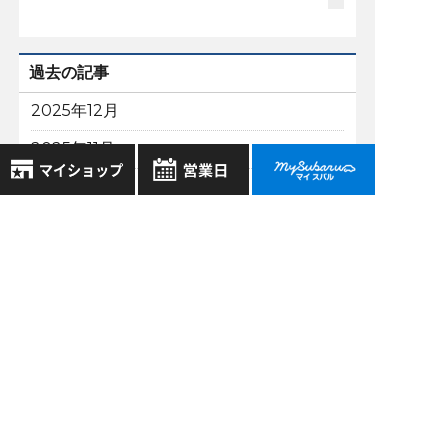
過去の記事
2025年12月
2025年11月
2025年10月
8月
2026年
2025年9月
お気に入り店舗
日
月
火
水
木
金
土
もっと表示する
登録された店舗はありません。
1
お近くの店舗を検索して、
2
3
4
5
6
7
8
☆マークで登録してください。
9
10
11
12
13
14
15
16
17
18
19
20
21
22
地域でさがす
23
24
25
26
27
28
29
スバル近畿株式会社
30
31
〒570-0021 大阪府守口市八雲東町1丁目21番23号
地図でさがす
全店舗共通定休日
大阪府公安委員会 古物許可証番号 第622290806385号