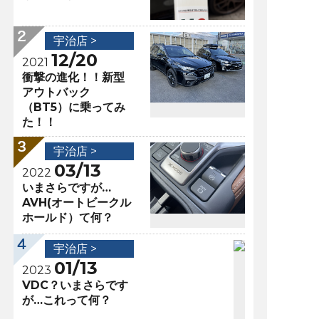
宇治店 >
12/20
2021
衝撃の進化！！新型
アウトバック
（BT5）に乗ってみ
た！！
宇治店 >
03/13
2022
いまさらですが…
AVH(オートビークル
ホールド）て何？
宇治店 >
01/13
2023
VDC？いまさらです
が…これって何？