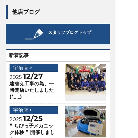
他店ブログ
スタッフブログトップ
新着記事
宇治店 >
12/27
2025
建替え工事の為、一
時閉店いたしました
(*_ _)
宇治店 >
12/25
2025
❝ ちびっ子メカニッ
ク体験 ❞ 開催しまし