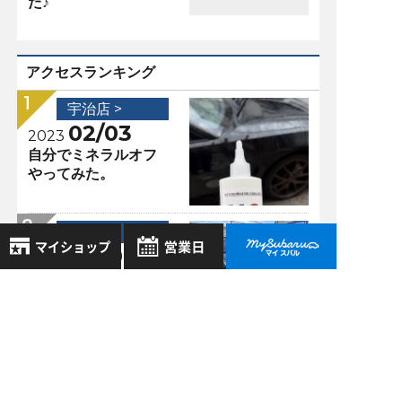
た♪
アクセスランキング
宇治店 >
02/03
2023
自分でミネラルオフ
やってみた。
宇治店 >
12/20
2021
衝撃の進化！！新型
8月
2026年
アウトバック
お気に入り店舗
（BT5）に乗ってみ
日
月
火
水
木
金
土
た！！
登録された店舗はありません。
1
お近くの店舗を検索して、
2
3
4
5
6
7
8
宇治店 >
☆マークで登録してください。
9
10
11
12
13
14
15
03/13
2022