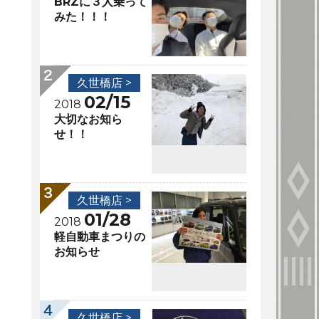
BRZに３人乗って
みた！！！
久世橋店 >
02/15
2018
大切なお知ら
せ！！
久世橋店 >
01/28
2018
軽自動車まつりの
お知らせ
久世橋店 >