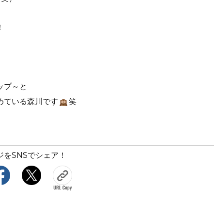
！
ップ～と
めている森川です
笑
ジをSNSでシェア！