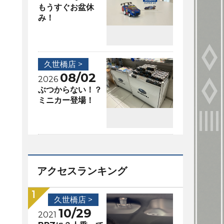
もうすぐお盆休
み！
久世橋店 >
08/02
2026
ぶつからない！？
ミニカー登場！
アクセスランキング
久世橋店 >
10/29
2021