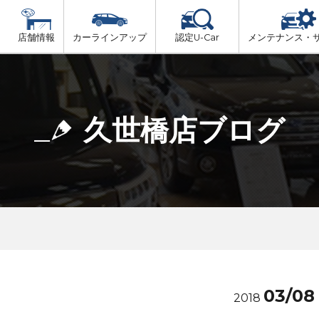
店舗情報
カーラインアップ
認定U-Car
メンテナンス・
ビス
一覧
車検（法定24か月点検）
舞鶴・綾部・福知山・丹後
プ
法定 12ヶ月 点検
久世橋店ブログ
京都・亀岡
6ヶ月ごとの セーフティ チェック
山城(中部・南部)
車検 3ヶ月前 無料診断
03/08
2018