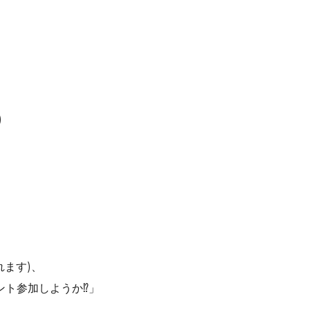
)
れます)、
ント参加しようか⁉︎」