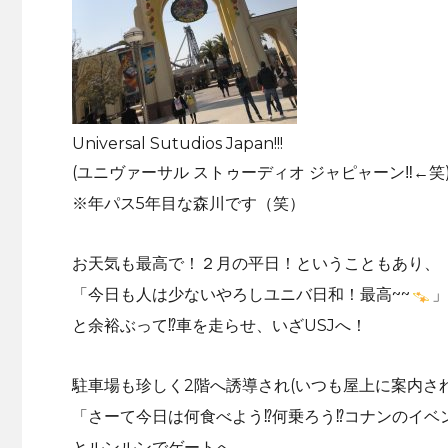
Universal Sutudios Japan!!!
(ユニヴァーサル ストゥーディオ ジャピャーン‼︎←笑
※年パス5年目な森川です（笑）
お天気も最高で！２月の平日！ということもあり、
「今日も人は少ないやろしユニバ日和！最高~~
」
と余裕ぶって⁉︎車を走らせ、いざUSJへ！
駐車場も珍しく2階へ誘導され(いつも屋上に案内さ
「さーて今日は何食べよう⁉︎何乗ろう⁉︎コナンのイベ
とルンルンでゲートへ……