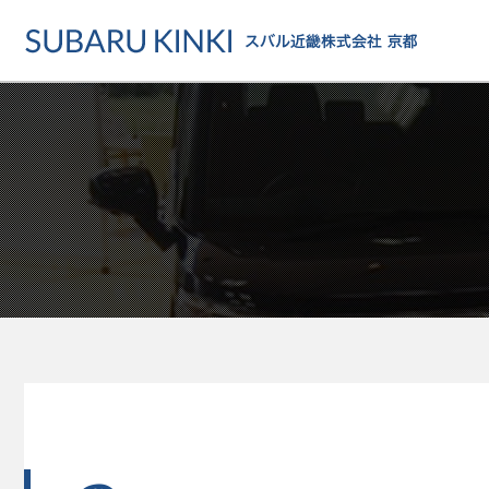
店舗情報
カーラインアップ
メンテナンス・サー
店舗
カーラインアップ一覧
メンテナンス・サービストッ
地域でさがす
乗用車
車検・定期点検をする
地図でさがす
軽自動車
カーケアをする
試乗車でさがす
福祉車両
各種サポート
U-Carでさがす