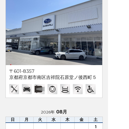
〒601-8357
京都府京都市南区吉祥院石原堂ノ後西町５
08月
2026年
日
月
火
水
木
金
土
1