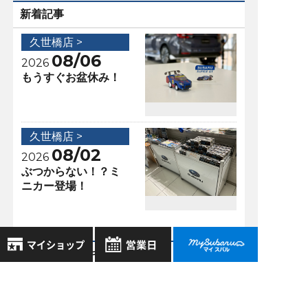
新着記事
久世橋店 >
08/06
2026
もうすぐお盆休み！
久世橋店 >
08/02
2026
ぶつからない！？ミ
ニカー登場！
アクセスランキング
8月
2026年
久世橋店 >
お気に入り店舗
10/29
日
月
火
水
木
金
土
2021