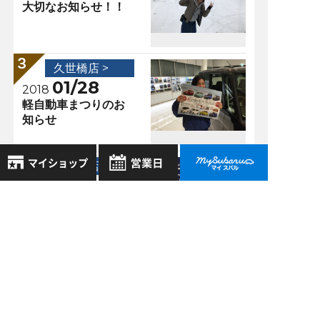
大切なお知らせ！！
久世橋店 >
01/28
2018
軽自動車まつりのお
知らせ
久世橋店 >
10/14
2017
8月
2026年
進化したインプレッ
お気に入り店舗
サ！！
日
月
火
水
木
金
土
登録された店舗はありません。
1
お近くの店舗を検索して、
2
3
4
5
6
7
8
☆マークで登録してください。
9
10
11
12
13
14
15
過去の記事
16
17
18
19
20
21
22
地域でさがす
23
24
25
26
27
28
29
2026年8月