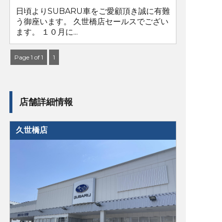
日頃よりSUBARU車をご愛顧頂き誠に有難
う御座います。 久世橋店セールスでござい
ます。 １０月に...
Page 1 of 1
1
店舗詳細情報
久世橋店