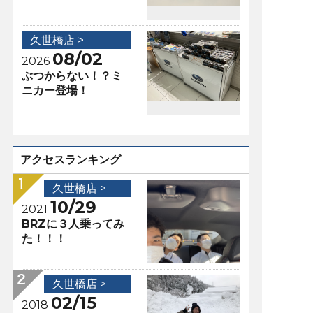
久世橋店 >
08/02
2026
ぶつからない！？ミ
ニカー登場！
アクセスランキング
久世橋店 >
10/29
2021
BRZに３人乗ってみ
た！！！
久世橋店 >
02/15
2018