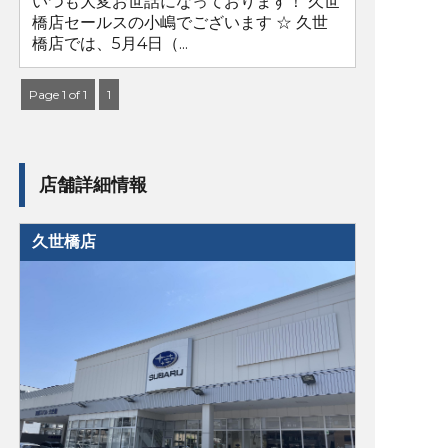
いつも大変お世話になっております！ 久世
橋店セールスの小嶋でございます ☆ 久世
橋店では、5月4日（...
Page 1 of 1
1
店舗詳細情報
久世橋店