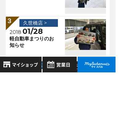
久世橋店 >
01/28
2018
軽自動車まつりのお
知らせ
久世橋店 >
10/14
2017
8月
2026年
進化したインプレッ
お気に入り店舗
サ！！
日
月
火
水
木
金
土
登録された店舗はありません。
1
お近くの店舗を検索して、
2
3
4
5
6
7
8
☆マークで登録してください。
9
10
11
12
13
14
15
過去の記事
16
17
18
19
20
21
22
地域でさがす
2026年8月
23
24
25
26
27
28
29
30
31