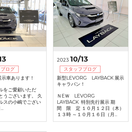
13
10/13
2023
フブログ
スタッフブログ
K展示車あります！
新型LEVORG LAYBACK 展示
キャラバン！
ルをご愛顧いただ
とうございます。 久
ＮEＷ LEVORG
ルスの小嶋でござい
LAYBACK 特別先行展示 期
..
間 限 定 １０月１２日（木）
１３時 ～１０月１６日（月...