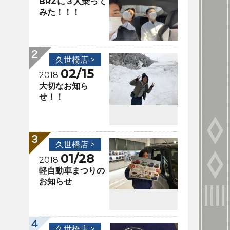
BRZに３人乗って
みた！！！
久世橋店 >
02/15
2018
大切なお知ら
せ！！
久世橋店 >
01/28
2018
軽自動車まつりの
お知らせ
久世橋店 >