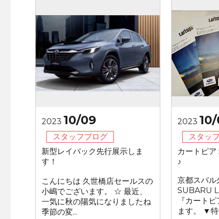
10/09
10/
2023
2023
スタッフブログ
スタッ
新型レイバック先行展示しま
カートピア
す！
♪
京都スバル
こんにちは 久世橋店セールスの
SUBARU
小嶋でございます。 ☆ 最近、
『カートピ
一気に秋の陽気になりましたね
ます。 ▼特集
季節の変...