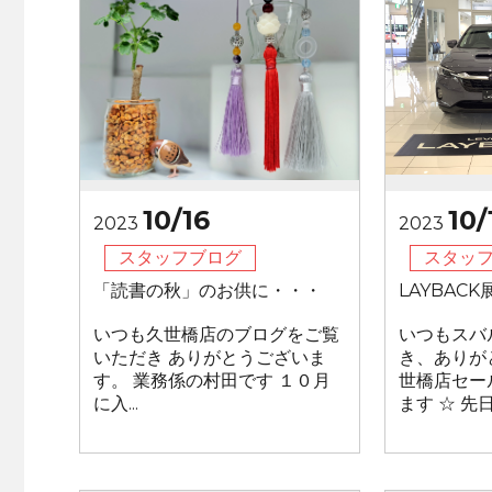
10/16
10/
2023
2023
スタッフブログ
スタッ
「読書の秋」のお供に・・・
LAYBAC
いつも久世橋店のブログをご覧
いつもスバ
いただき ありがとうございま
き、ありが
す。 業務係の村田です １０月
世橋店セー
に入...
ます ☆ 先日.