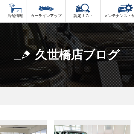
店舗情報
カーラインアップ
認定U-Car
メンテナンス・
ビス
一覧
車検（法定24か月点検）
舞鶴・綾部・福知山・丹後
プ
法定 12ヶ月 点検
久世橋店ブログ
京都・亀岡
6ヶ月ごとの セーフティ チェック
山城(中部・南部)
車検 3ヶ月前 無料診断