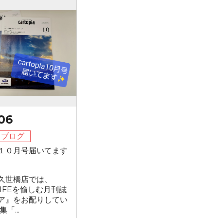
06
フブログ
１０月号届いてます
久世橋店では、
 LIFEを愉しむ月刊誌
ア』をお配りしてい
「...