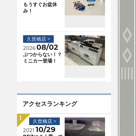
もうすぐお盆休
み！
久世橋店 >
08/02
2026
ぶつからない！？
ミニカー登場！
アクセスランキング
久世橋店 >
10/29
2021