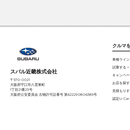
クルマ
車種ライン
試乗する >
スバル近畿株式会社
キャンペー
〒570-0021
お店を探す 
大阪府守口市八雲東町
1丁目21番23号
見積もりす
大阪府公安委員会 古物許可証番号 第622290806385号
認定U-Car