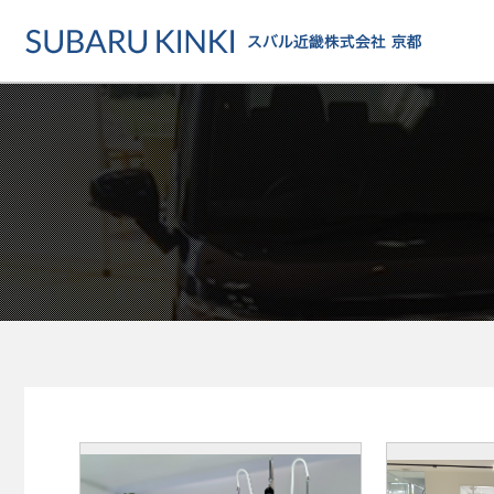
店舗情報
カーラインアップ
メンテナンス・サー
店舗
カーラインアップ一覧
メンテナンス・サービストッ
地域でさがす
乗用車
車検・定期点検をする
地図でさがす
軽自動車
カーケアをする
試乗車でさがす
福祉車両
各種サポート
U-Carでさがす