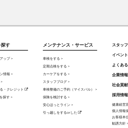
を探す
メンテナンス・サービス
スタッフ
イベント
アップ >
車検をする >
よくある
定期点検をする >
ン情報 >
カーケアをする >
企業情報
>
スタッフブログ >
社会貢献
る・クレジット
車検整備のご予約（マイスバル） >
採用情報
を探す >
保険を検討する >
健康経営宣
安心ほっとライン >
個人情報保
引っ越しをするorした
お客様本位
勧誘方針 