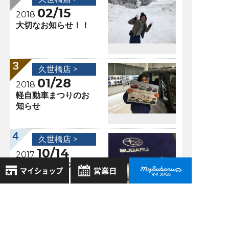
02/15
2018
大切なお知らせ！！
久世橋店 >
01/28
2018
軽自動車まつりのお
知らせ
久世橋店 >
10/14
2017
進化したインプレッ
サ！！
8月
2026年
お気に入り店舗
日
月
火
水
木
金
土
登録された店舗はありません。
1
過去の記事