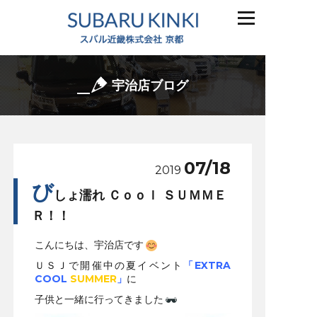
宇治店ブログ
07/18
2019
び
しょ濡れ Ｃｏｏｌ ＳＵＭＭＥ
Ｒ！！
こんにちは、宇治店です
ＵＳＪで開催中の夏イベント
「EXTRA
COOL
SUMMER
」
に
子供と一緒に行ってきました