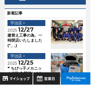
新着記事
宇治店 >
12/27
2025
建替え工事の為、一
時閉店いたしました
(*_ _)
宇治店 >
12/25
2025
❝ ちびっ子メカニッ
ク体験 ❞ 開催しまし
た♪
8月
2026年
お気に入り店舗
アクセスランキング
日
月
火
水
木
金
土
登録された店舗はありません。
1
宇治店 >
お近くの店舗を検索して、