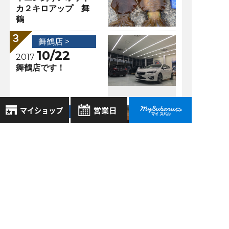
カ２キロアップ 舞
鶴
舞鶴店 >
10/22
2017
舞鶴店です！
舞鶴店 >
10/15
2017
8月
2026年
舞鶴店です！
お気に入り店舗
日
月
火
水
木
金
土
登録された店舗はありません。
1
お近くの店舗を検索して、
2
3
4
5
6
7
8
☆マークで登録してください。
9
10
11
12
13
14
15
過去の記事
16
17
18
19
20
21
22
地域でさがす
2026年8月
23
24
25
26
27
28
29