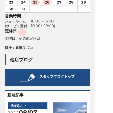
23
24
25
26
27
28
29
30
31
営業時間
ショールーム 10:00〜18:00
(サービス受付 10:00〜18:00)
定休日
水曜日、その他定休日
取扱：
新車/U-Car
他店ブログ
スタッフブログトップ
新着記事
舞鶴店 >
08/07