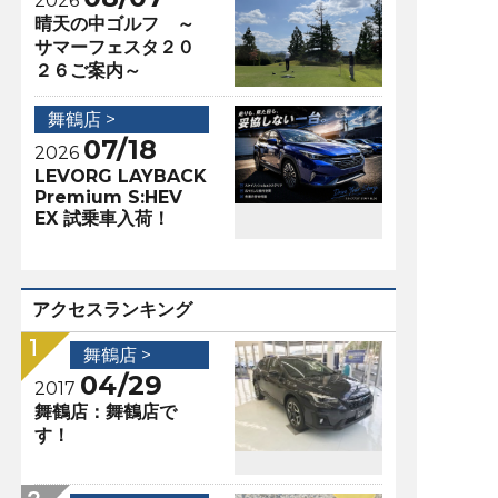
2026
晴天の中ゴルフ ～
サマーフェスタ２０
２６ご案内～
舞鶴店 >
07/18
2026
LEVORG LAYBACK
Premium S:HEV
EX 試乗車入荷！
アクセスランキング
舞鶴店 >
04/29
2017
舞鶴店：舞鶴店で
す！