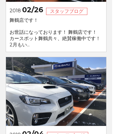
02/26
2018
スタッフブログ
舞鶴店です！
お世話になっております！ 舞鶴店です！
カースポット舞鶴共々、絶賛稼働中です！
2月もい...
02/04