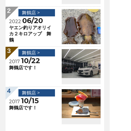
舞鶴店 >
06/20
2022
ヤエン釣りアオリイ
カ２キロアップ 舞
鶴
舞鶴店 >
10/22
2017
舞鶴店です！
舞鶴店 >
10/15
2017
舞鶴店です！