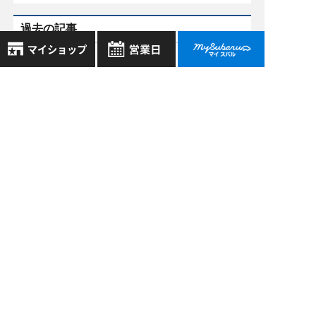
過去の記事
2026年8月
2026年7月
8月
2026年
お気に入り店舗
日
月
火
水
木
金
土
2026年6月
登録された店舗はありません。
1
お近くの店舗を検索して、
2026年5月
2
3
4
5
6
7
8
☆マークで登録してください。
9
10
11
12
13
14
15
もっと表示する
16
17
18
19
20
21
22
地域でさがす
23
24
25
26
27
28
29
30
31
地図でさがす
全店舗共通定休日
スバル近畿株式会社
毎週水曜・その他定休日
試乗車でさがす
〒570-0021 大阪府守口市八雲東町1丁目21番23号
営業時間：
こちら
よりご覧ください
定休日一覧を見る
大阪府公安委員会 古物許可証番号 第622290806385号
中古車でさがす