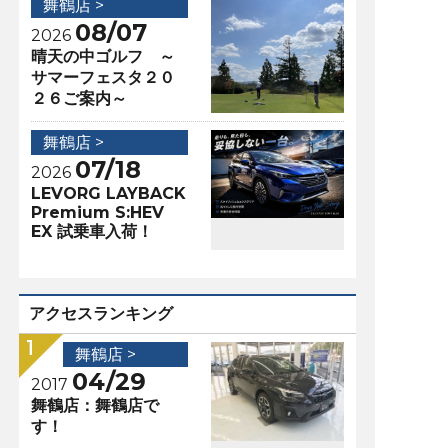
舞鶴店 >
08/07
2026
晴天の中ゴルフ ～
サマーフェスタ２０
２６ご案内～
舞鶴店 >
07/18
2026
LEVORG LAYBACK
Premium S:HEV
EX 試乗車入荷！
アクセスランキング
舞鶴店 >
04/29
2017
舞鶴店：舞鶴店で
す！