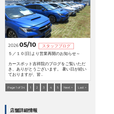
05/10
2026
スタッフブログ
５／１０(日)より営業再開のお知らせ～
カースポット吉祥院のブログをご覧いただ
き、ありがとうございます。 暑い日が続い
ておりますが、皆...
Page 1 of 34
1
2
3
4
5
Next >
Last >
店舗詳細情報