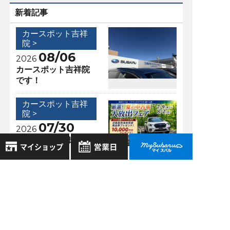
新着記事
カースポット吉祥
院 >
08/06
2026
カースポット吉祥院
です！
カースポット吉祥
院 >
07/30
2026
見に行ってきまし
た！
8月
2026年
お気に入り店舗
日
月
火
水
木
金
土
アクセスランキング
登録された店舗はありません。
1
お近くの店舗を検索して、
カースポット
2
3
4
5
6
7
8
☆マークで登録してください。
吉祥院 >
9
10
11
12
13
14
15