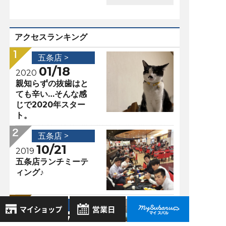
アクセスランキング
五条店 >
01/18
2020
親知らずの抜歯はと
ても辛い…そんな感
じで2020年スター
ト。
五条店 >
10/21
2019
五条店ランチミーテ
ィング♪
五条店 >
09/07
2019