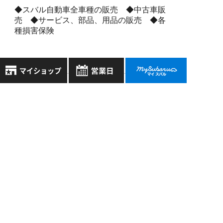
◆スバル自動車全車種の販売 ◆中古車販
売 ◆サービス、部品、用品の販売 ◆各
種損害保険
スバル近畿株式会社
8月
2026年
〒570-0021 大阪府守口市八雲東町1丁目21番23号
お気に入り店舗
日
月
火
水
木
金
土
大阪府公安委員会 古物許可証番号 第622290806385号
登録された店舗はありません。
1
お近くの店舗を検索して、
2
3
4
5
6
7
8
☆マークで登録してください。
9
10
11
12
13
14
15
16
17
18
19
20
21
22
地域でさがす
23
24
25
26
27
28
29
copyright SUBARU KINKI Inc. All Rights Reserved.
30
31
地図でさがす
全店舗共通定休日
毎週水曜・その他定休日
試乗車でさがす