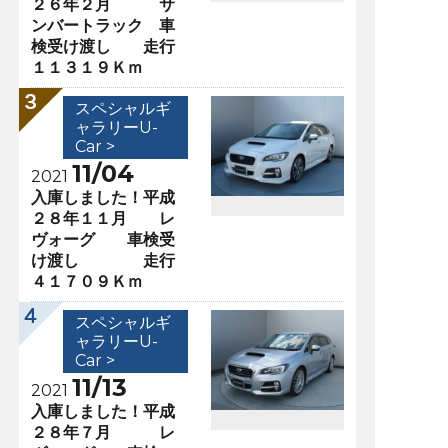
２６年２月 サ
ンバートラック 車
検受け渡し 走行
１１３１９Ｋｍ
スペシャルギ
ャラリーU-
Car >
11/04
2021
入庫しました！平成
２８年１１月 レ
ヴォーグ 車検受
け渡し 走行
４１７０９Ｋｍ
スペシャルギ
ャラリーU-
Car >
11/13
2021
入庫しました！平成
２８年７月 レ