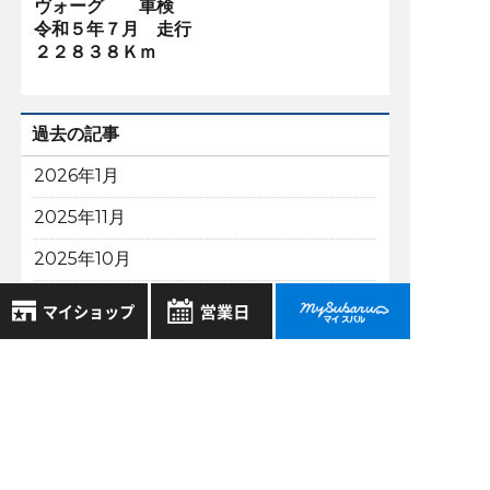
ヴォーグ 車検
令和５年７月 走行
２２８３８Ｋｍ
過去の記事
2026年1月
2025年11月
2025年10月
2025年9月
もっと表示する
8月
2026年
お気に入り店舗
日
月
火
水
木
金
土
登録された店舗はありません。
1
お近くの店舗を検索して、
2
3
4
5
6
7
8
☆マークで登録してください。
9
10
11
12
13
14
15
スバル近畿株式会社