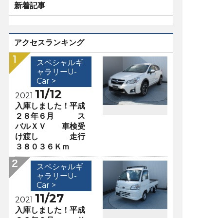
新着記事
アクセスランキング
スペシャルギ
ャラリーU-
Car >
11/12
2021
入庫しました！平成
２８年６月 ス
バルＸＶ 車検受
け渡し 走行
３８０３６Ｋｍ
スペシャルギ
ャラリーU-
Car >
11/27
2021
入庫しました！平成