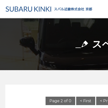
店舗情報
カーラインアップ
メンテナンス・サー
店舗
カーラインアップ一覧
メンテナンス・サービストッ
地域でさがす
ス
乗用車
車検・定期点検をする
地図でさがす
軽自動車
カーケアをする
試乗車でさがす
福祉車両
各種サポート
U-Carでさがす
Page 2 of 0
< First
< P