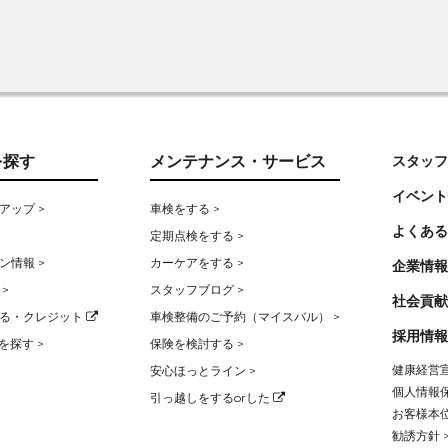
を探す
メンテナンス・サービス
スタッフ
イベント
アップ >
車検をする >
よくある
定期点検をする >
ン情報 >
カーケアをする >
企業情報
>
スタッフブログ >
社会貢献
る・クレジット
車検整備のご予約（マイスバル） >
採用情報
を探す >
保険を検討する >
健康経営宣
安心ほっとライン >
個人情報保
引っ越しをするorした
お客様本位
勧誘方針 