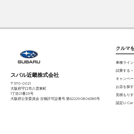
クルマ
車種ライン
試乗する >
スバル近畿株式会社
キャンペー
〒570-0021
お店を探す 
大阪府守口市八雲東町
1丁目21番23号
見積もりす
大阪府公安委員会 古物許可証番号 第622290806385号
認定U-Car