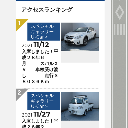
アクセスランキング
スペシャル
ギャラリー
U-Car >
11/12
2021
入庫しました！平
成２８年６
月 スバルＸ
Ｖ 車検受け渡
し 走行３
８０３６Ｋｍ
スペシャル
ギャラリー
U-Car >
11/27
2021
入庫しました！平
成２６年２