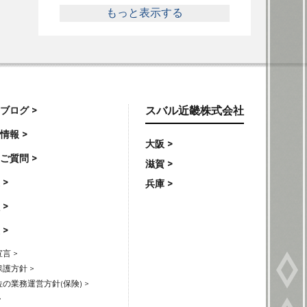
もっと表示する
ブログ >
スバル近畿株式会社
情報 >
大阪 >
ご質問 >
滋賀 >
 >
兵庫 >
 >
 >
言 >
護方針 >
の業務運営方針(保険) >
>