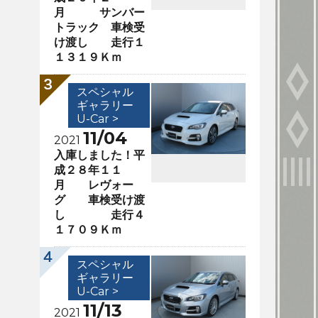
月 サンバー
トラック 車検受
け渡し 走行１
１３１９Ｋｍ
スペシャル
ギャラリー
U-Car >
11/04
2021
入庫しました！平
成２８年１１
月 レヴォー
グ 車検受け渡
し 走行４
１７０９Ｋｍ
スペシャル
ギャラリー
U-Car >
11/13
2021