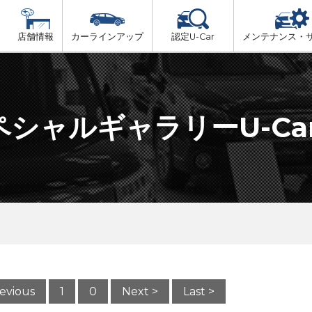
店舗情報
カーラインアップ
認定U-Car
メンテナンス・
ビス
一覧
車検（法定24か月点検）
舞鶴・綾部・福知山・丹後
プ
法定 12ヶ月 点検
ペシャルギャラリーU-Ca
京都・亀岡
6ヶ月ごとの セーフティ チェック
山城(中部・南部)
車検 3ヶ月前 無料診断
revious
1
0
Next >
Last >