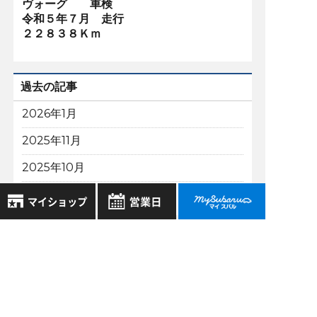
ヴォーグ 車検
令和５年７月 走行
２２８３８Ｋｍ
過去の記事
2026年1月
2025年11月
2025年10月
2025年9月
もっと表示する
8月
2026年
お気に入り店舗
日
月
火
水
木
金
土
登録された店舗はありません。
1
お近くの店舗を検索して、
2
3
4
5
6
7
8
☆マークで登録してください。
9
10
11
12
13
14
15
スバル近畿株式会社