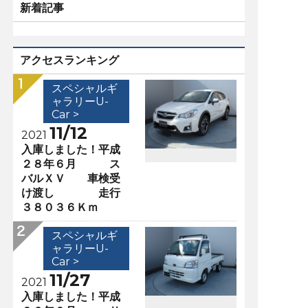
新着記事
アクセスランキング
スペシャルギ
ャラリーU-
Car >
11/12
2021
入庫しました！平成
２８年６月 ス
バルＸＶ 車検受
け渡し 走行
３８０３６Ｋｍ
スペシャルギ
ャラリーU-
Car >
11/27
2021
入庫しました！平成