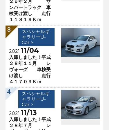
２６年２月 サ
ンバートラック 車
検受け渡し 走行
１１３１９Ｋｍ
スペシャルギ
ャラリーU-
Car >
11/04
2021
入庫しました！平成
２８年１１月 レ
ヴォーグ 車検受
け渡し 走行
４１７０９Ｋｍ
スペシャルギ
ャラリーU-
Car >
11/13
2021
入庫しました！平成
２８年７月 レ