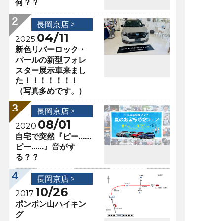
何？？
長岡京店 >
04/11
2025
新色リバーロック・
パールの新型フォレ
スター展示車来まし
た！！！！！！！
（写真多めです。）
長岡京店 >
08/01
2020
自宅で突然『ピー……
ピー……』音がす
る？？
長岡京店 >
10/26
2017
ポンポン山ハイキン
グ