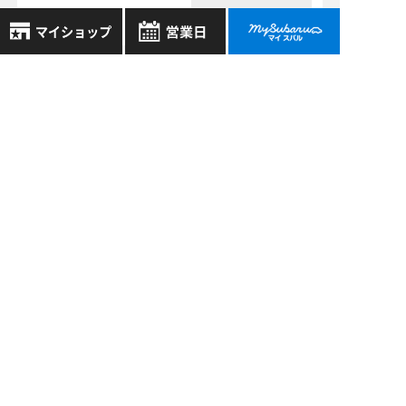
8月
過去の記事
2026年
お気に入り店舗
日
月
火
水
木
金
土
2026年8月
登録された店舗はありません。
1
お近くの店舗を検索して、
2026年7月
2
3
4
5
6
7
8
☆マークで登録してください。
9
10
11
12
13
14
15
2026年6月
16
17
18
19
20
21
22
2026年5月
地域でさがす
23
24
25
26
27
28
29
30
31
もっと表示する
地図でさがす
全店舗共通定休日
毎週水曜・その他定休日
試乗車でさがす
営業時間：
こちら
よりご覧ください
定休日一覧を見る
中古車でさがす
スバル近畿株式会社
〒570-0021 大阪府守口市八雲東町1丁目21番23号