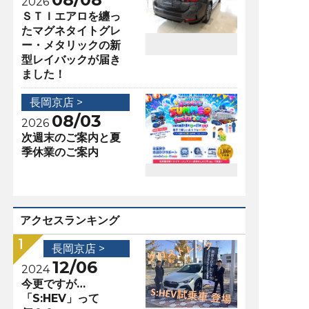
2026
ＳＴＩエアロを纏っ
たマグネタイトグレ
ー・メタリックの新
型レイバックが届き
ました！
長岡京店 >
08/03
2026
次週末のご案内と夏
季休業のご案内
アクセスランキング
長岡京店 >
12/06
2024
今更ですが…
「S:HEV」って