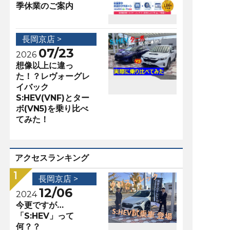
季休業のご案内
長岡京店 >
07/23
2026
想像以上に違っ
た！？レヴォーグレ
イバック
S:HEV(VNF)とター
ボ(VN5)を乗り比べ
てみた！
アクセスランキング
長岡京店 >
12/06
2024
今更ですが…
「S:HEV」って
何？？