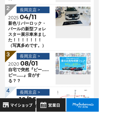
長岡京店 >
04/11
2025
新色リバーロック・
パールの新型フォレ
スター展示車来まし
た！！！！！！！
（写真多めです。）
長岡京店 >
08/01
2020
自宅で突然『ピー……
ピー……』音がす
る？？
長岡京店 >
10/26
2017
ポンポン山ハイキン
グ