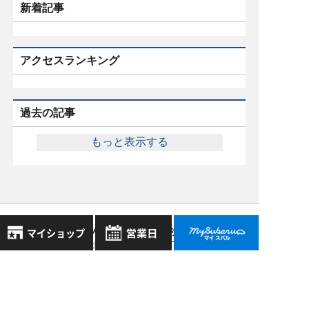
新着記事
アクセスランキング
過去の記事
もっと表示する
スバル近畿株式会社
〒570-0021 大阪府守口市八雲東町1丁目21番23号
8月
大阪府公安委員会 古物許可証番号 第622290806385号
2026年
お気に入り店舗
日
月
火
水
木
金
土
登録された店舗はありません。
1